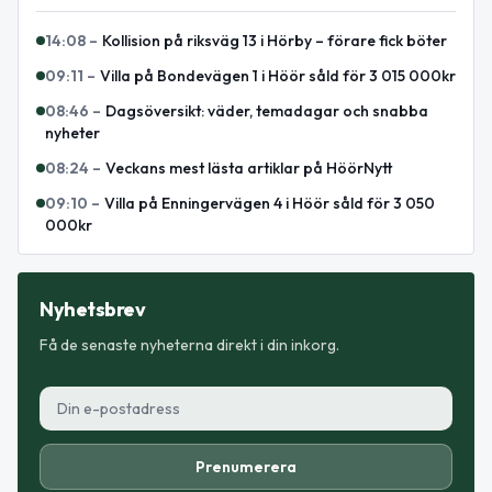
14:08
–
Kollision på riksväg 13 i Hörby – förare fick böter
09:11
–
Villa på Bondevägen 1 i Höör såld för 3 015 000kr
08:46
–
Dagsöversikt: väder, temadagar och snabba
nyheter
08:24
–
Veckans mest lästa artiklar på HöörNytt
09:10
–
Villa på Enningervägen 4 i Höör såld för 3 050
000kr
Nyhetsbrev
Få de senaste nyheterna direkt i din inkorg.
Prenumerera