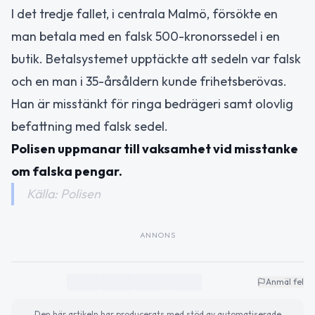
I det tredje fallet, i centrala Malmö, försökte en
man betala med en falsk 500-kronorssedel i en
butik. Betalsystemet upptäckte att sedeln var falsk
och en man i 35-årsåldern kunde frihetsberövas.
Han är misstänkt för ringa bedrägeri samt olovlig
befattning med falsk sedel.
Polisen uppmanar till vaksamhet vid misstanke
om falska pengar.
Källa: Polisen
ANNONS
Anmäl fel
Den här artikeln har producerats med stöd av automatiserade