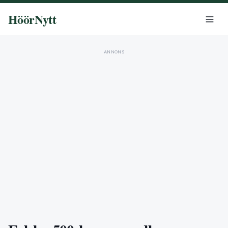
HöörNytt
ANNONS