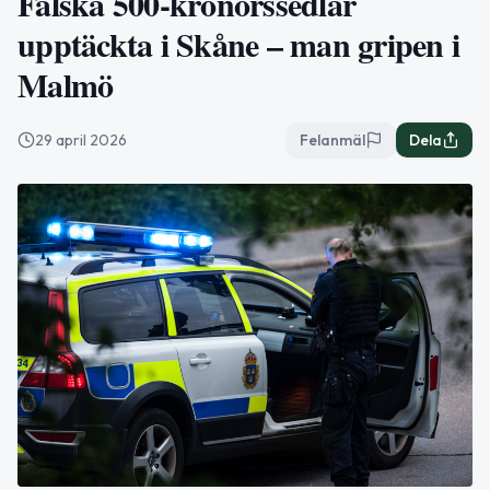
Falska 500-kronorssedlar
upptäckta i Skåne – man gripen i
Malmö
29 april 2026
Felanmäl
Dela