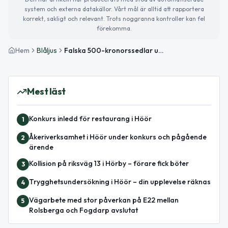
system och externa datakällor. Vårt mål är alltid att rapportera
korrekt, sakligt och relevant. Trots noggranna kontroller kan fel
förekomma.
Hem
Blåljus
Falska 500-kronorssedlar upptäckta i Skåne – man gripen i Malmö
Mest läst
Konkurs inledd för restaurang i Höör
1
Åkeriverksamhet i Höör under konkurs och pågående
2
ärende
Kollision på riksväg 13 i Hörby – förare fick böter
3
Trygghetsundersökning i Höör – din upplevelse räknas
4
Vägarbete med stor påverkan på E22 mellan
5
Rolsberga och Fogdarp avslutat