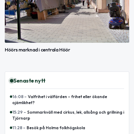
Höörs marknad i centrala Höör
Senaste nytt
16:08
–
Valfrihet i välfärden – frihet eller ökande
ojämlikhet?
15:29
–
Sommarkväll med cirkus, lek, allsång och grillning i
Tjörnarp
11:28
–
Besök på Holma folkhögskola