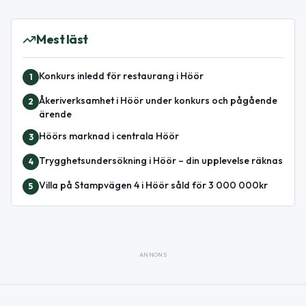
Mest läst
Konkurs inledd för restaurang i Höör
1
Åkeriverksamhet i Höör under konkurs och pågående
2
ärende
Höörs marknad i centrala Höör
3
Trygghetsundersökning i Höör – din upplevelse räknas
4
Villa på Stampvägen 4 i Höör såld för 3 000 000kr
5
ANNONS