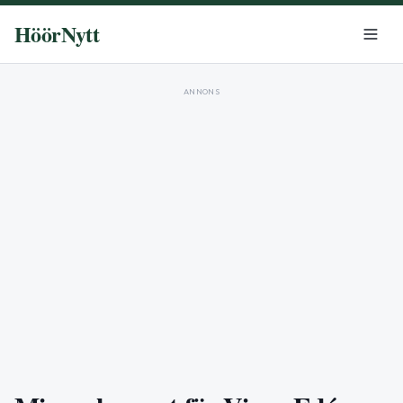
HöörNytt
ANNONS