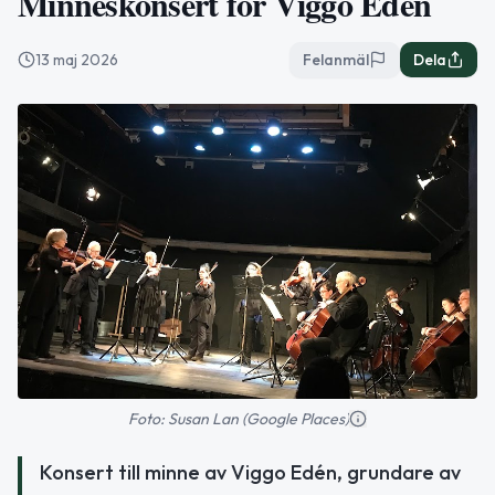
Minneskonsert för Viggo Edén
13 maj 2026
Felanmäl
Dela
Foto: Susan Lan (Google Places)
Konsert till minne av Viggo Edén, grundare av