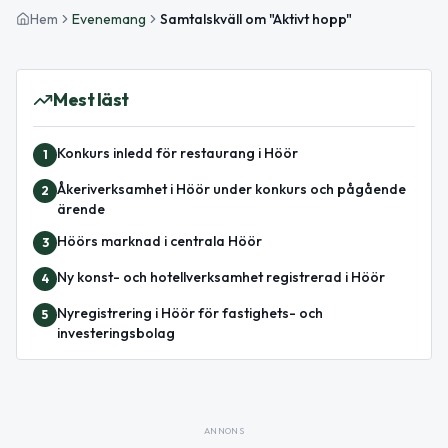
Hem
Evenemang
Samtalskväll om "Aktivt hopp"
Mest läst
Konkurs inledd för restaurang i Höör
1
Åkeriverksamhet i Höör under konkurs och pågående
2
ärende
Höörs marknad i centrala Höör
3
Ny konst- och hotellverksamhet registrerad i Höör
4
Nyregistrering i Höör för fastighets- och
5
investeringsbolag
ANNONS