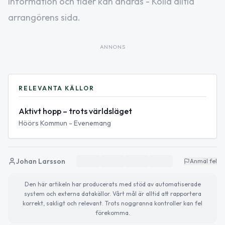
Information och tider kan ändras - Kolla alltid
arrangörens sida.
ANNONS
RELEVANTA KÄLLOR
Aktivt hopp – trots världsläget
Höörs Kommun - Evenemang
Johan Larsson
Anmäl fel
Den här artikeln har producerats med stöd av automatiserade
system och externa datakällor. Vårt mål är alltid att rapportera
korrekt, sakligt och relevant. Trots noggranna kontroller kan fel
förekomma.