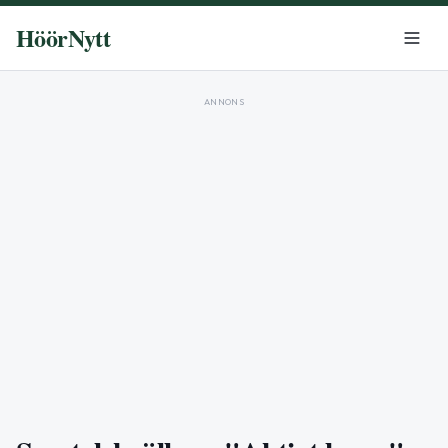
HöörNytt
ANNONS