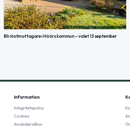
Bli röstmottagare i Höörs kommun – valet 13 september
Information
K
Integritetspolicy
Ko
Cookies
An
Användarvillkor
Om