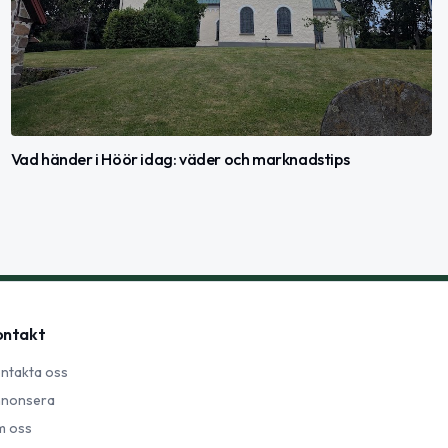
Vad händer i Höör idag: väder och marknadstips
ontakt
ntakta oss
nonsera
 oss