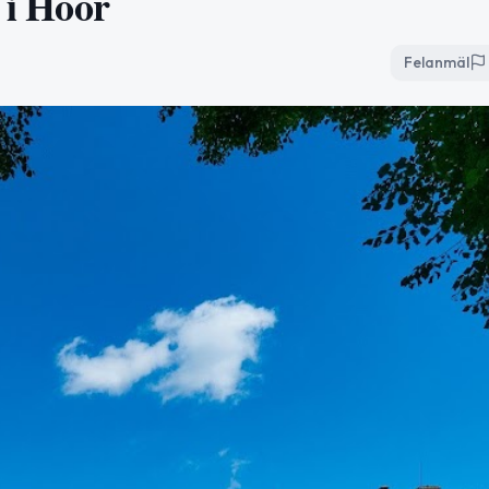
 i Höör
Felanmäl