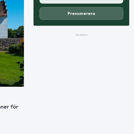
Prenumerera
ANNONS
nner för