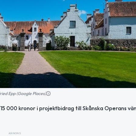
ried Epp (Google Places)
 15 000 kronor i projektbidrag till Skånska Operans vä
ANNONS