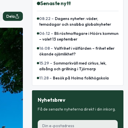
Senaste nytt
Dela
08:22
–
Dagens nyheter: väder,
temadagar och snabba globalnyheter
06:12
–
Bli röstmottagare i Höörs kommun
– valet 13 september
16:08
–
Valfrihet i välfärden – frihet eller
ökande ojämlikhet?
15:29
–
Sommarkväll med cirkus, lek,
allsång och grillning i Tjörnarp
11:28
–
Besök på Holma folkhögskola
Nyhetsbrev
Få de senaste nyheterna direkt i din inkorg.