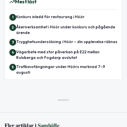
Mest läst
Konkurs inledd för restaurang i Höör
1
Åkeriverksamhet i Höör under konkurs och pågående
2
ärende
Trygghetsundersökning i Höör – din upplevelse räknas
3
Vägarbete med stor påverkan på E22 mellan
4
Rolsberga och Fogdarp avslutat
Trafikavstängningar under Höörs marknad 7–9
5
augusti
ANNONS
Fler artiklar i
Samhälle