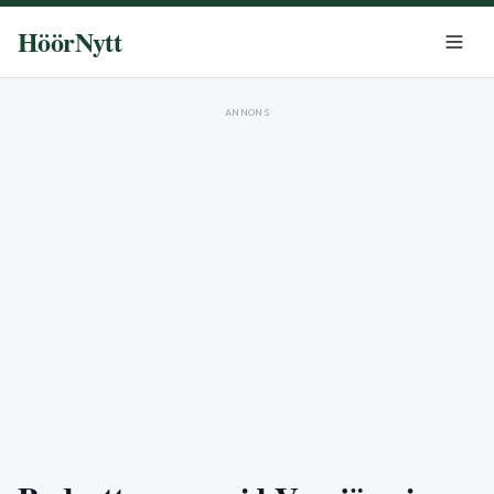
HöörNytt
ANNONS