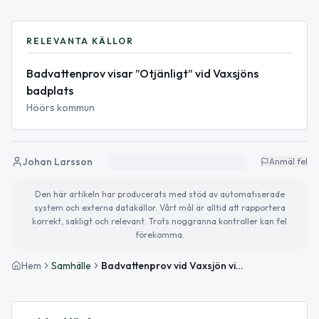
RELEVANTA KÄLLOR
Badvattenprov visar ”Otjänligt” vid Vaxsjöns
badplats
Höörs kommun
Johan Larsson
Anmäl fel
Den här artikeln har producerats med stöd av automatiserade
system och externa datakällor. Vårt mål är alltid att rapportera
korrekt, sakligt och relevant. Trots noggranna kontroller kan fel
förekomma.
Hem
Samhälle
Badvattenprov vid Vaxsjön visar otjänligt vatten