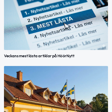
Veckans mest lästa artiklar på HöörNytt