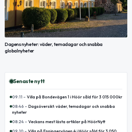
Dagens nyheter: väder, temadagar och snabba
globalnyheter
Senaste nytt
09:11
–
Villa på Bondevägen 1 i Höör såld för 3 015 000kr
08:46
–
Dagsöversikt: väder, temadagar och snabba
nyheter
08:24
–
Veckans mest lästa artiklar på HöörNytt
09:10
–
Villa på Enningervägen 4 i Höör såld för 3 050