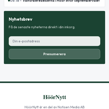
06:18
–
Valförberedelserna i Höör inför septembervalet
Nyhetsbrev
Få de senaste nyheterna direkt i din inkorg.
Prenumerera
HöörNytt
HöörNytt
är en del av Notisen Media AB