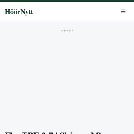
HöörNytt
ANNONS