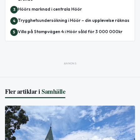
Höörs marknad i centrala Höör
3
Trygghetsundersökning i Höör – din upplevelse räknas
4
Villa på Stampvägen 4 i Höör såld för 3 000 000kr
5
ANNONS
Fler artiklar i
Samhälle