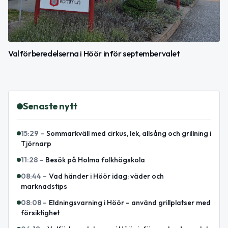
Valförberedelserna i Höör inför septembervalet
Senaste nytt
15:29
–
Sommarkväll med cirkus, lek, allsång och grillning i
Tjörnarp
11:28
–
Besök på Holma folkhögskola
08:44
–
Vad händer i Höör idag: väder och
marknadstips
08:08
–
Eldningsvarning i Höör – använd grillplatser med
försiktighet