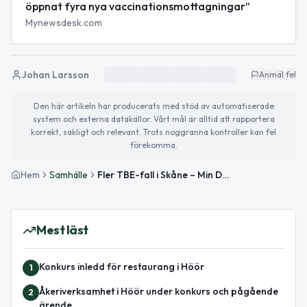
öppnat fyra nya vaccinationsmottagningar”
Mynewsdesk.com
Johan Larsson
Anmäl fel
Den här artikeln har producerats med stöd av automatiserade
system och externa datakällor. Vårt mål är alltid att rapportera
korrekt, sakligt och relevant. Trots noggranna kontroller kan fel
förekomma.
Hem
Samhälle
Fler TBE-fall i Skåne – Min Doktor öppnar nya vaccinationsmottagningar
Mest läst
Konkurs inledd för restaurang i Höör
1
Åkeriverksamhet i Höör under konkurs och pågående
2
ärende