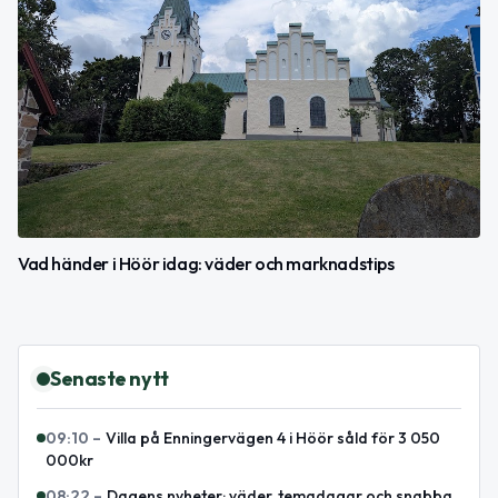
Vad händer i Höör idag: väder och marknadstips
Senaste nytt
09:10
–
Villa på Enningervägen 4 i Höör såld för 3 050
000kr
08:22
–
Dagens nyheter: väder, temadagar och snabba