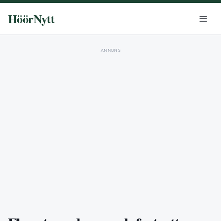
HöörNytt
ANNONS