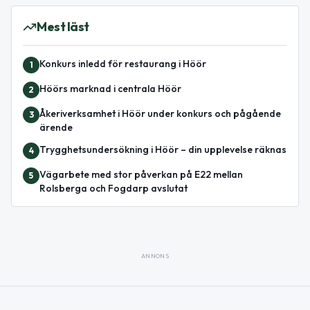
Mest läst
Konkurs inledd för restaurang i Höör
1
Höörs marknad i centrala Höör
2
Åkeriverksamhet i Höör under konkurs och pågående
3
ärende
Trygghetsundersökning i Höör – din upplevelse räknas
4
Vägarbete med stor påverkan på E22 mellan
5
Rolsberga och Fogdarp avslutat
ANNONS