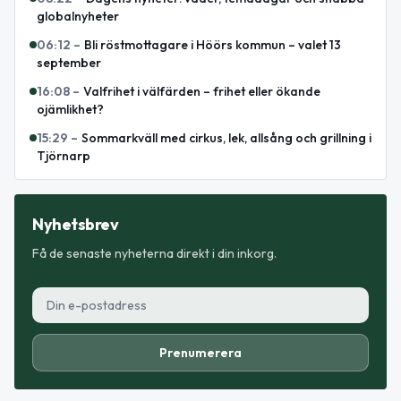
globalnyheter
06:12
–
Bli röstmottagare i Höörs kommun – valet 13
september
16:08
–
Valfrihet i välfärden – frihet eller ökande
ojämlikhet?
15:29
–
Sommarkväll med cirkus, lek, allsång och grillning i
Tjörnarp
Nyhetsbrev
Få de senaste nyheterna direkt i din inkorg.
Prenumerera