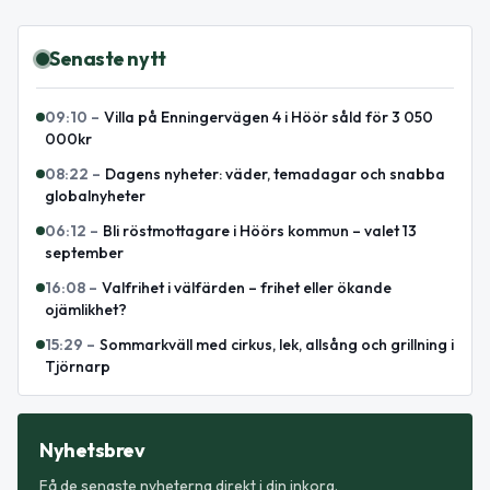
Senaste nytt
09:10
–
Villa på Enningervägen 4 i Höör såld för 3 050
000kr
08:22
–
Dagens nyheter: väder, temadagar och snabba
globalnyheter
06:12
–
Bli röstmottagare i Höörs kommun – valet 13
september
16:08
–
Valfrihet i välfärden – frihet eller ökande
ojämlikhet?
15:29
–
Sommarkväll med cirkus, lek, allsång och grillning i
Tjörnarp
Nyhetsbrev
Få de senaste nyheterna direkt i din inkorg.