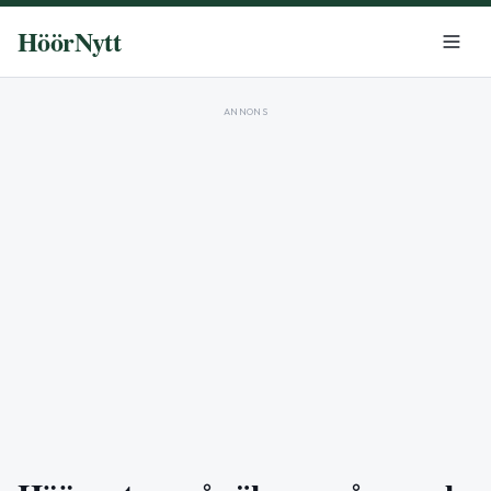
HöörNytt
ANNONS