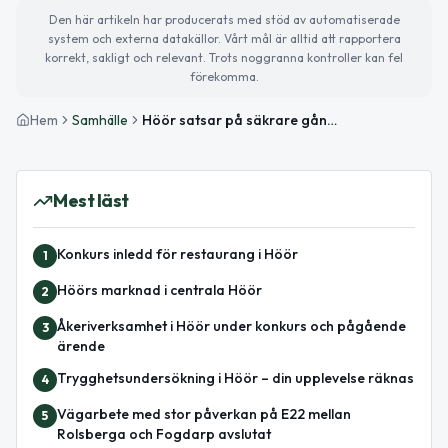
Den här artikeln har producerats med stöd av automatiserade
system och externa datakällor. Vårt mål är alltid att rapportera
korrekt, sakligt och relevant. Trots noggranna kontroller kan fel
förekomma.
Hem
Samhälle
Höör satsar på säkrare gång- och cykeltrafik
Mest läst
Konkurs inledd för restaurang i Höör
1
Höörs marknad i centrala Höör
2
Åkeriverksamhet i Höör under konkurs och pågående
3
ärende
Trygghetsundersökning i Höör – din upplevelse räknas
4
Vägarbete med stor påverkan på E22 mellan
5
Rolsberga och Fogdarp avslutat