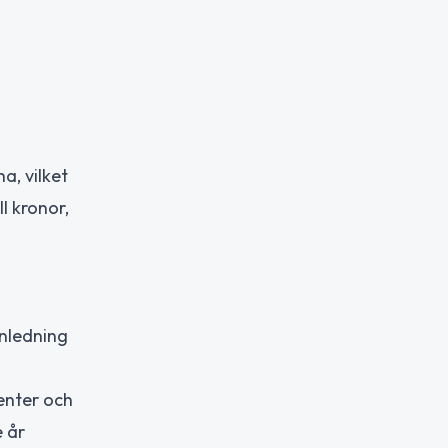
a, vilket
l kronor,
anledning
enter och
 år