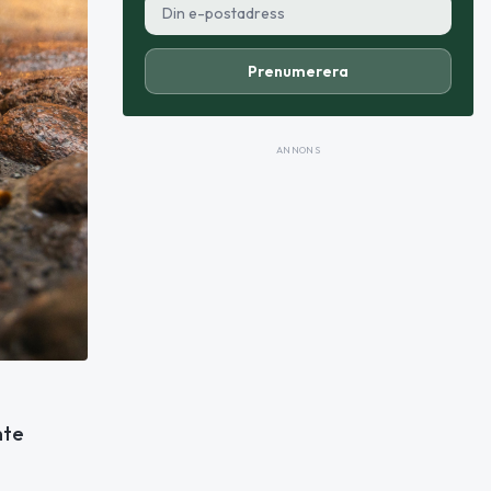
Prenumerera
ANNONS
nte