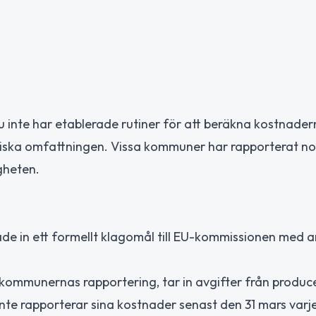
inte har etablerade rutiner för att beräkna kostnadern
tiska omfattningen. Vissa kommuner har rapporterat nol
gheten.
kade in ett formellt klagomål till EU-kommissionen med 
kommunernas rapportering, tar in avgifter från produc
e rapporterar sina kostnader senast den 31 mars varje