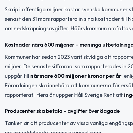
Skräp i offentliga miljöer kostar svenska kommuner s
senast den 31 mars rapportera in sina kostnader till 
om nedskräpningsavgifter. Höörs kommun omfattas a
Kostnader nära 600 miljoner – men inga utbetalning
Kommuner har sedan 2023 varit skyldiga att rapporte
miljöer. De senaste siffrorna, som rapporterades in 2
uppgår till
närmare 600 miljoner kronor per år
, enl
Förordningen ska innebära att kommunerna får ersät
rapporterat i flera år uppger Håll Sverige Rent att
ing
Producenter ska betala – avgifter överklagade
Tanken är att producenter av vissa vanliga engångsp
pressmeddelandet nämns exempel som: