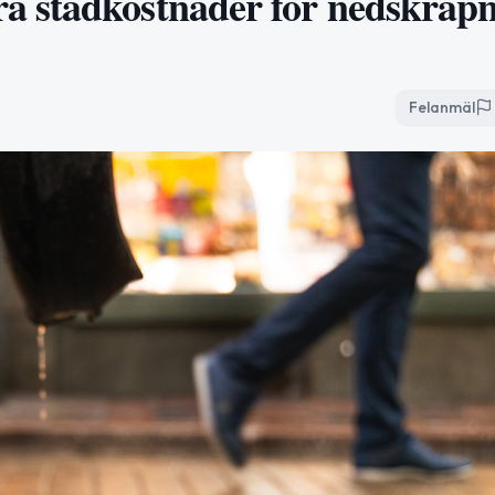
a städkostnader för nedskräp
Felanmäl