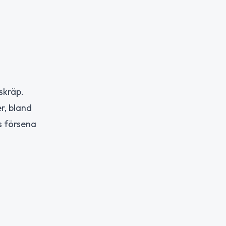
skräp.
r, bland
s försena