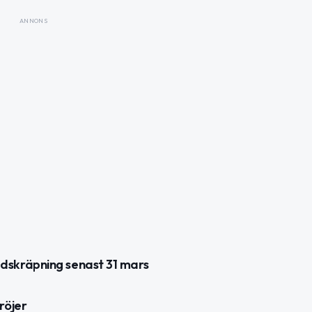
ANNONS
dskräpning senast 31 mars
röjer