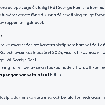
tora belopp varje år. Enligt Håll Sverige Rent ska komm
Naturvårdsverket för att kunna få ersättning enligt föro
v rapporteringskravet.
ar
ra kostnader för att hantera skräp som hamnat fel i of
025 och avser kostnadsåret 2024, visar att kostnaderna 
igt Håll Sverige Rent.
tning för en del av sina städkostnader. Trots att kom
a pengar har betalats ut
hittills.
lastprodukter ska vara med och betala för nedskräpnin