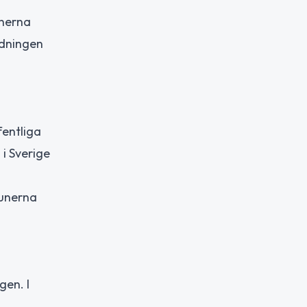
unerna
rdningen
fentliga
i Sverige
munerna
gen. I