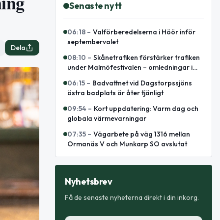
ning
Senaste nytt
06:18
–
Valförberedelserna i Höör inför
septembervalet
Dela
08:10
–
Skånetrafiken förstärker trafiken
under Malmöfestivalen – omledningar i
centrala Malmö
06:15
–
Badvattnet vid Dagstorpssjöns
östra badplats är åter tjänligt
09:54
–
Kort uppdatering: Varm dag och
globala värmevarningar
07:35
–
Vägarbete på väg 1316 mellan
Ormanäs V och Munkarp SO avslutat
Nyhetsbrev
Få de senaste nyheterna direkt i din inkorg.