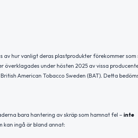
as av hur vanligt deras plastprodukter förekommer som 
ter överklagades under hösten 2025 av vissa producente
h British American Tobacco Sweden (BAT). Detta bedöm
tnaderna bara hantering av skräp som hamnat fel –
inte
 kan ingå är bland annat: