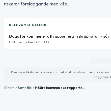
riskerar föreläggande med vite.
RELEVANTA KÄLLOR
Dags för kommuner att rapportera in skräpnotan – så 
Håll Sverige Rent (Via TT)
Den här artikeln har producerats med stöd av automatiserade system och 
noggranna k
Hem
Samhälle
Höörs kommun ska rapportera städkostnader för nedskräpning senast 31 mars