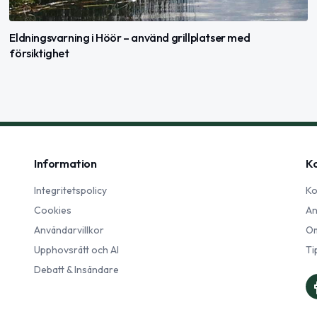
Eldningsvarning i Höör – använd grillplatser med
försiktighet
Information
K
Integritetspolicy
Ko
Cookies
An
Användarvillkor
Om
Upphovsrätt och AI
Ti
Debatt & Insändare