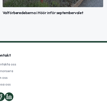
Valförberedelserna i Höör inför septembervalet
ontakt
ntakta oss
nonsera
 oss
psa oss