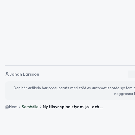
Johan Larsson
Den här artikeln har producerats med stöd av automatiserade system och 
noggranna k
Hem
Samhälle
Ny tillsynsplan styr miljö- och hälsoskydd i Höör