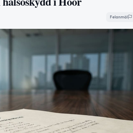
ch hälsoskydd i Höör
Felanmäl