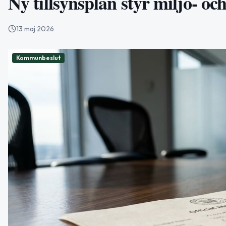
Ny tillsynsplan styr miljö- o
13 maj 2026
Kommunbeslut