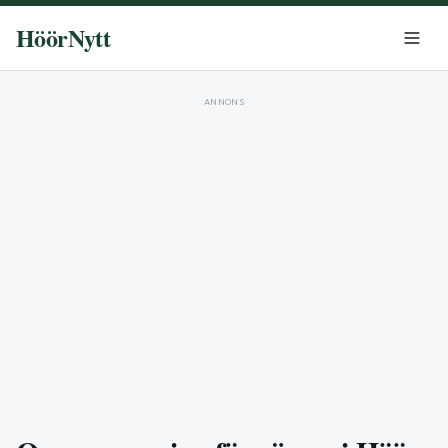
HöörNytt
ANNONS