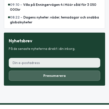
09:10
–
Villa på Enningervägen 4 i Höör såld för 3 050
000kr
08:22
–
Dagens nyheter: väder, temadagar och snabba
globalnyheter
Nyhetsbrev
Få de senaste nyheterna direkt i din inkorg.
Prenumerera