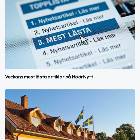
Veckans mest lästa artiklar på HöörNytt