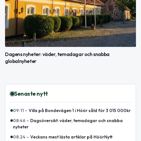
Dagens nyheter: väder, temadagar och snabba
globalnyheter
Senaste nytt
09:11
–
Villa på Bondevägen 1 i Höör såld för 3 015 000kr
08:46
–
Dagsöversikt: väder, temadagar och snabba
nyheter
08:24
–
Veckans mest lästa artiklar på HöörNytt