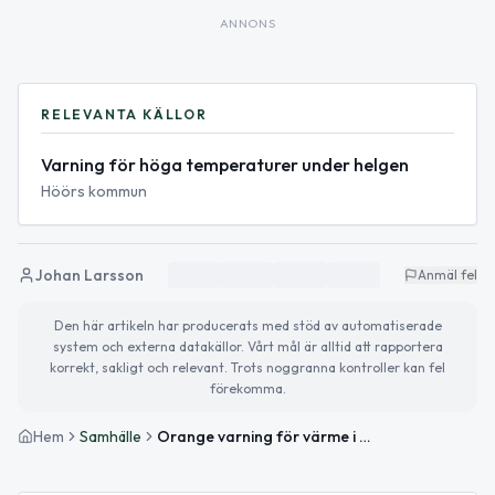
ANNONS
RELEVANTA KÄLLOR
Varning för höga temperaturer under helgen
Höörs kommun
Johan Larsson
Anmäl fel
Den här artikeln har producerats med stöd av automatiserade
system och externa datakällor. Vårt mål är alltid att rapportera
korrekt, sakligt och relevant. Trots noggranna kontroller kan fel
förekomma.
Hem
Samhälle
Orange varning för värme i Höör – tänk på riskgrupper