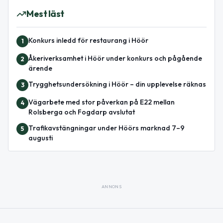
Mest läst
Konkurs inledd för restaurang i Höör
1
Åkeriverksamhet i Höör under konkurs och pågående
2
ärende
Trygghetsundersökning i Höör – din upplevelse räknas
3
Vägarbete med stor påverkan på E22 mellan
4
Rolsberga och Fogdarp avslutat
Trafikavstängningar under Höörs marknad 7–9
5
augusti
ANNONS