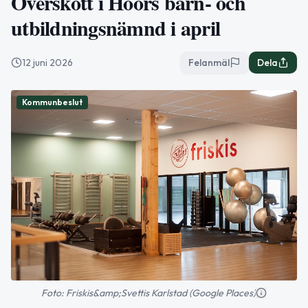
Överskott i Höörs barn- och
utbildningsnämnd i april
12 juni 2026
Felanmäl
Dela
Kommunbeslut
Foto: Friskis&amp;Svettis Karlstad (Google Places)