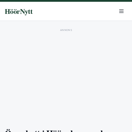
HöörNytt
ANNONS