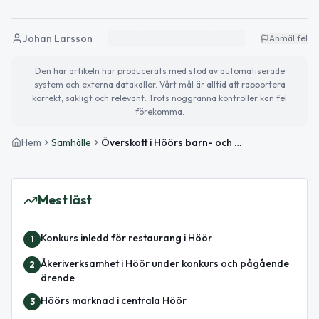
Johan Larsson
Anmäl fel
Den här artikeln har producerats med stöd av automatiserade
system och externa datakällor. Vårt mål är alltid att rapportera
korrekt, sakligt och relevant. Trots noggranna kontroller kan fel
förekomma.
Hem
Samhälle
Överskott i Höörs barn- och utbildningsnämnd i april
Mest läst
Konkurs inledd för restaurang i Höör
1
Åkeriverksamhet i Höör under konkurs och pågående
2
ärende
Höörs marknad i centrala Höör
3