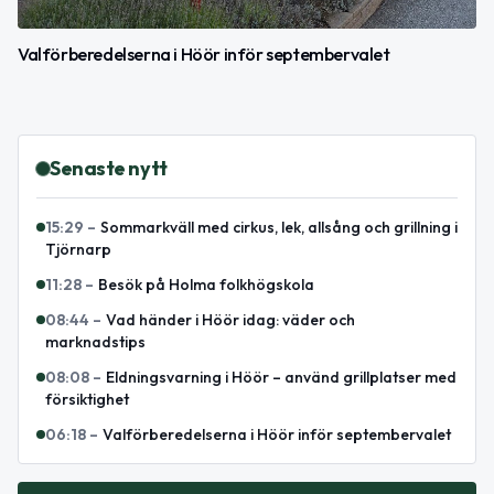
Valförberedelserna i Höör inför septembervalet
Senaste nytt
15:29
–
Sommarkväll med cirkus, lek, allsång och grillning i
Tjörnarp
11:28
–
Besök på Holma folkhögskola
08:44
–
Vad händer i Höör idag: väder och
marknadstips
08:08
–
Eldningsvarning i Höör – använd grillplatser med
försiktighet
06:18
–
Valförberedelserna i Höör inför septembervalet