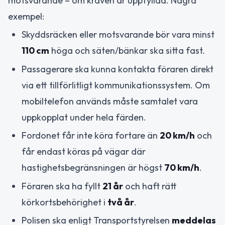
motsvarande – om kraven är uppfyllda. Några
exempel:
Skyddsräcken eller motsvarande bör vara minst
110 cm
höga och säten/bänkar ska sitta fast.
Passagerare ska kunna kontakta föraren direkt
via ett tillförlitligt kommunikationssystem. Om
mobiltelefon används måste samtalet vara
uppkopplat under hela färden.
Fordonet får inte köra fortare än
20 km/h
och
får endast köras på vägar där
hastighetsbegränsningen är högst
70 km/h
.
Föraren ska ha fyllt
21 år
och haft rätt
körkortsbehörighet i
två år
.
Polisen ska enligt Transportstyrelsen
meddelas