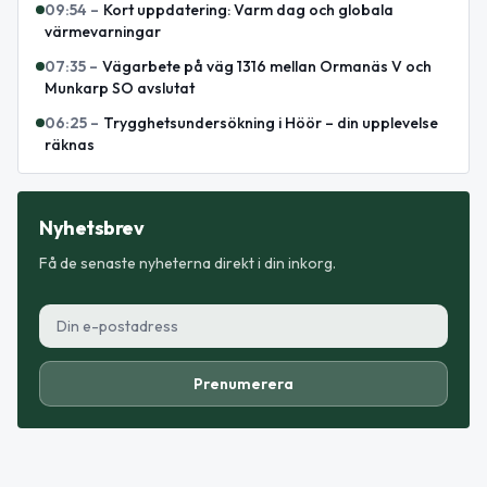
09:54
–
Kort uppdatering: Varm dag och globala
värmevarningar
07:35
–
Vägarbete på väg 1316 mellan Ormanäs V och
Munkarp SO avslutat
06:25
–
Trygghetsundersökning i Höör – din upplevelse
räknas
Nyhetsbrev
Få de senaste nyheterna direkt i din inkorg.
Prenumerera