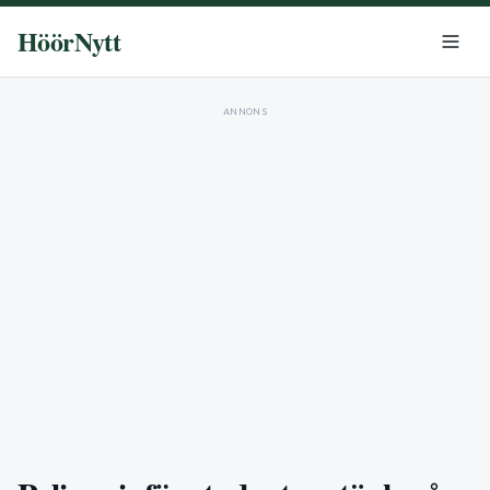
HöörNytt
ANNONS