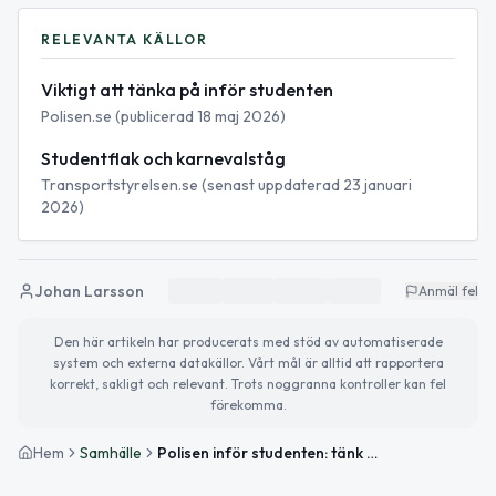
RELEVANTA KÄLLOR
Viktigt att tänka på inför studenten
Polisen.se (publicerad 18 maj 2026)
Studentflak och karnevalståg
Transportstyrelsen.se (senast uppdaterad 23 januari
2026)
Johan Larsson
Anmäl fel
Den här artikeln har producerats med stöd av automatiserade
system och externa datakällor. Vårt mål är alltid att rapportera
korrekt, sakligt och relevant. Trots noggranna kontroller kan fel
förekomma.
Hem
Samhälle
Polisen inför studenten: tänk på trafiksäkerheten – och reglerna för studentflak