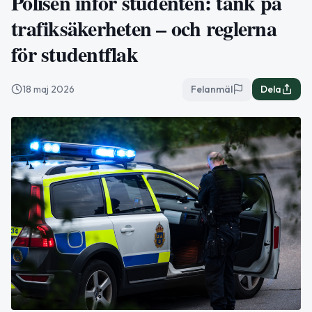
Polisen inför studenten: tänk på
trafiksäkerheten – och reglerna
för studentflak
18 maj 2026
Felanmäl
Dela