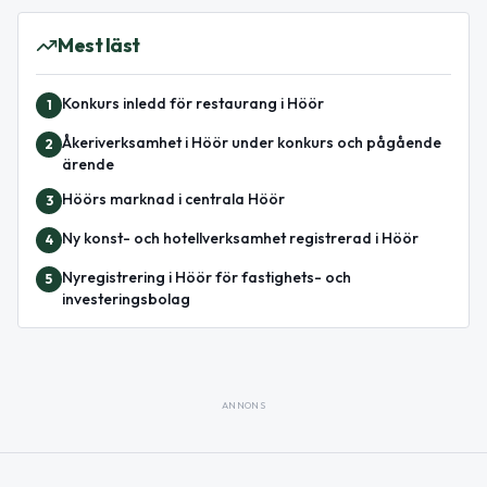
Mest läst
Konkurs inledd för restaurang i Höör
1
Åkeriverksamhet i Höör under konkurs och pågående
2
ärende
Höörs marknad i centrala Höör
3
Ny konst- och hotellverksamhet registrerad i Höör
4
Nyregistrering i Höör för fastighets- och
5
investeringsbolag
ANNONS