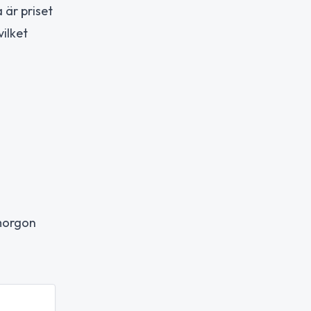
a är priset
ilket
imorgon