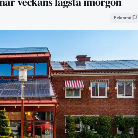
 når veckans lägsta imorgon
Felanmäl