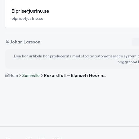
Elprisetjustnu.se
elprisetjustnu.se
Johan Larsson
Den här artikeln har producerats med stöd av automatiserade system och 
noggranna k
Hem
Samhälle
Rekordfall — Elpriset i Höör når veckans lägsta imorgon