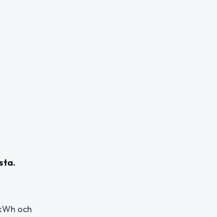
sta.
K/kWh och