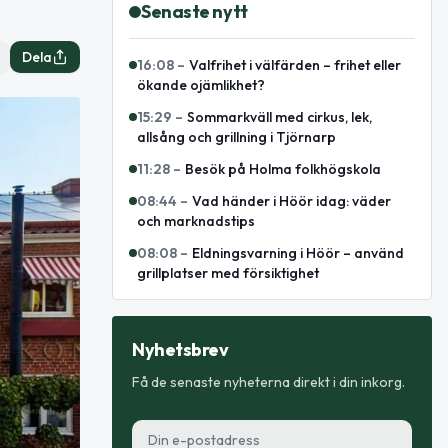
Senaste nytt
Dela
16:08
–
Valfrihet i välfärden – frihet eller
ökande ojämlikhet?
15:29
–
Sommarkväll med cirkus, lek,
allsång och grillning i Tjörnarp
11:28
–
Besök på Holma folkhögskola
08:44
–
Vad händer i Höör idag: väder
och marknadstips
08:08
–
Eldningsvarning i Höör – använd
grillplatser med försiktighet
Nyhetsbrev
Få de senaste nyheterna direkt i din inkorg.