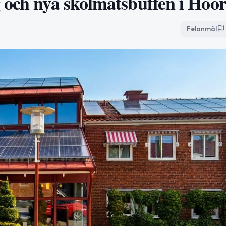
 och nya skolmatsbuffén i Höö
Felanmäl