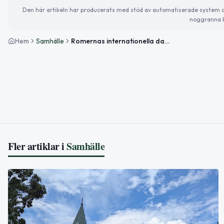
Den här artikeln har producerats med stöd av automatiserade system och 
noggranna k
Hem
Samhälle
Romernas internationella dag och nya skolmatsbuffén i Höör
Fler artiklar i
Samhälle