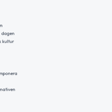
om
ch dagen
 kultur
komponera
rnativen