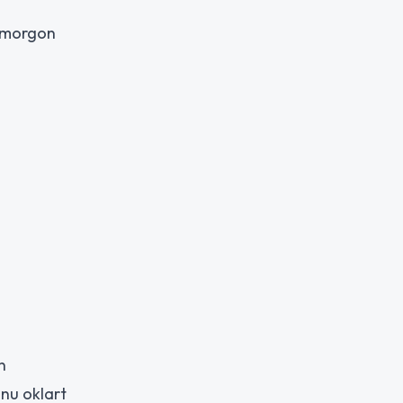
i morgon
n
nu oklart