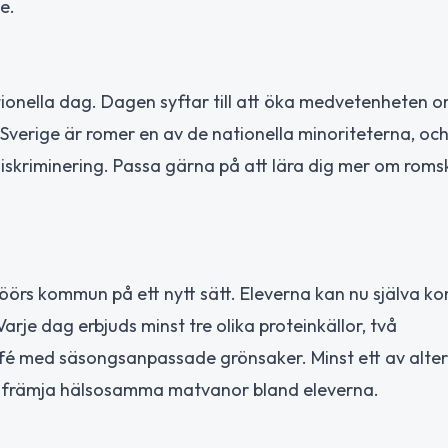
e.
ionella dag. Dagen syftar till att öka medvetenheten 
 I Sverige är romer en av de nationella minoriteterna, o
iskriminering. Passa gärna på att lära dig mer om romsk
Höörs kommun på ett nytt sätt. Eleverna kan nu själva 
rje dag erbjuds minst tre olika proteinkällor, två
uffé med säsongsanpassade grönsaker. Minst ett av alte
 och främja hälsosamma matvanor bland eleverna.