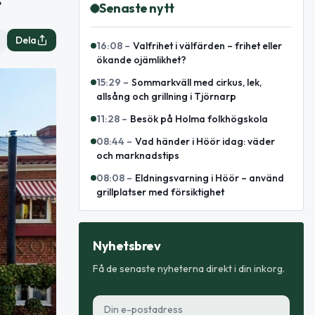
r
Senaste nytt
Dela
16:08
–
Valfrihet i välfärden – frihet eller
ökande ojämlikhet?
15:29
–
Sommarkväll med cirkus, lek,
allsång och grillning i Tjörnarp
11:28
–
Besök på Holma folkhögskola
08:44
–
Vad händer i Höör idag: väder
och marknadstips
08:08
–
Eldningsvarning i Höör – använd
grillplatser med försiktighet
Nyhetsbrev
Få de senaste nyheterna direkt i din inkorg.