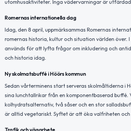
utomhusaktiviteter. Inga vädervarningar är utfärdad
Romernas internationella dag
Idag, den 8 april, uppmärksammas Romernas internat
romernas historia, kultur och situation världen över.
används för att lyfta frågor om inkludering och antid
och historia idag.
Ny skolmatsbuffé i Höörs kommun
Sedan vårterminens start serveras skolmåltiderna i 
sina lunchtallrikar från en komponentbaserad buffé. Va
kolhydratsalternativ, två såser och en stor salladsb
är alltid vegetariskt. Syftet är att öka valfriheten
Trafik och vägarbete