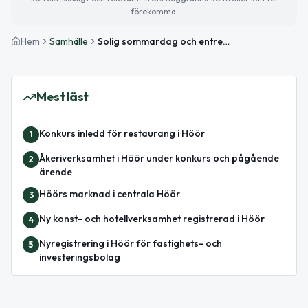
förekomma.
Hem
Samhälle
Solig sommardag och entreprenörskap i fokus
Mest läst
Konkurs inledd för restaurang i Höör
1
Åkeriverksamhet i Höör under konkurs och pågående
2
ärende
Höörs marknad i centrala Höör
3
Ny konst- och hotellverksamhet registrerad i Höör
4
Nyregistrering i Höör för fastighets- och
5
investeringsbolag