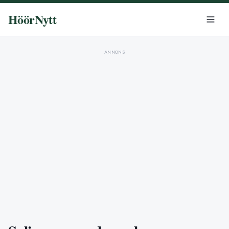
HöörNytt
ANNONS