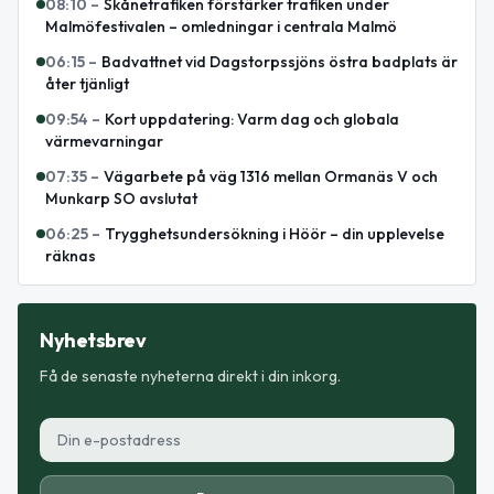
08:10
–
Skånetrafiken förstärker trafiken under
Malmöfestivalen – omledningar i centrala Malmö
06:15
–
Badvattnet vid Dagstorpssjöns östra badplats är
åter tjänligt
09:54
–
Kort uppdatering: Varm dag och globala
värmevarningar
07:35
–
Vägarbete på väg 1316 mellan Ormanäs V och
Munkarp SO avslutat
06:25
–
Trygghetsundersökning i Höör – din upplevelse
räknas
Nyhetsbrev
Få de senaste nyheterna direkt i din inkorg.