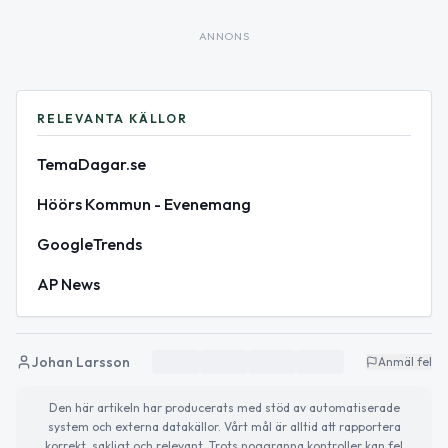
ANNONS
RELEVANTA KÄLLOR
TemaDagar.se
Höörs Kommun - Evenemang
GoogleTrends
AP News
Johan Larsson
Anmäl fel
Den här artikeln har producerats med stöd av automatiserade
system och externa datakällor. Vårt mål är alltid att rapportera
korrekt, sakligt och relevant. Trots noggranna kontroller kan fel