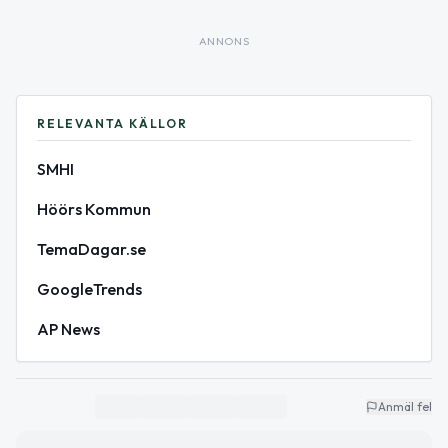
ANNONS
RELEVANTA KÄLLOR
SMHI
Höörs Kommun
TemaDagar.se
GoogleTrends
AP News
Anmäl fel