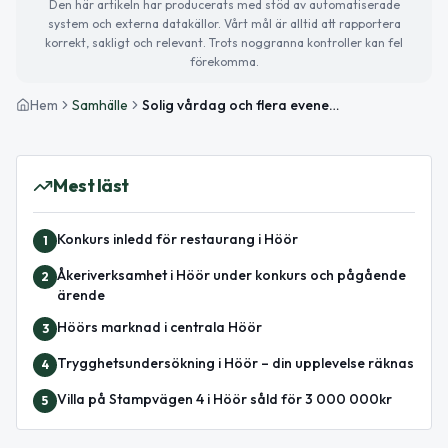
Den här artikeln har producerats med stöd av automatiserade
system och externa datakällor. Vårt mål är alltid att rapportera
korrekt, sakligt och relevant. Trots noggranna kontroller kan fel
förekomma.
Hem
Samhälle
Solig vårdag och flera evenemang på gång
Mest läst
Konkurs inledd för restaurang i Höör
1
Åkeriverksamhet i Höör under konkurs och pågående
2
ärende
Höörs marknad i centrala Höör
3
Trygghetsundersökning i Höör – din upplevelse räknas
4
Villa på Stampvägen 4 i Höör såld för 3 000 000kr
5