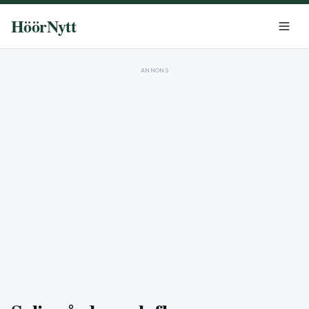
HöörNytt
ANNONS