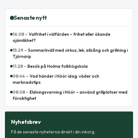
Senaste nytt
16:08
–
Valfrihet i välfärden – frihet eller ökande
ojämlikhet?
15:29
–
Sommarkväll med cirkus, lek, allsång och grillning i
Tjörnarp
11:28
–
Besök på Holma folkhögskola
08:44
–
Vad händer i Höör idag: väder och
marknadstips
08:08
–
Eldningsvarning i Höör – använd grillplatser med
försiktighet
Nyhetsbrev
Få de senaste nyheterna direkt i din inkorg.