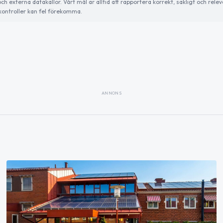
externa datakällor. Vårt mål är alltid att rapportera korrekt, sakligt och relev
ontroller kan fel förekomma.
ANNONS