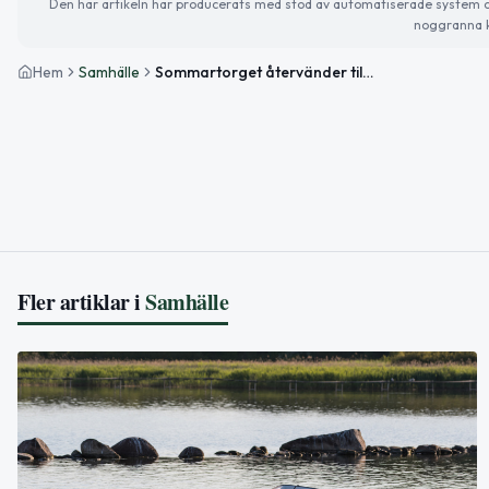
Den här artikeln har producerats med stöd av automatiserade system och 
noggranna k
Hem
Samhälle
Sommartorget återvänder till Nya torg i Höör
Fler artiklar i
Samhälle