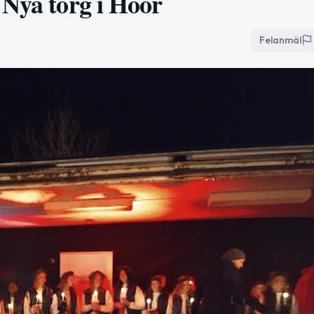
 Nya torg i Höör
Felanmäl