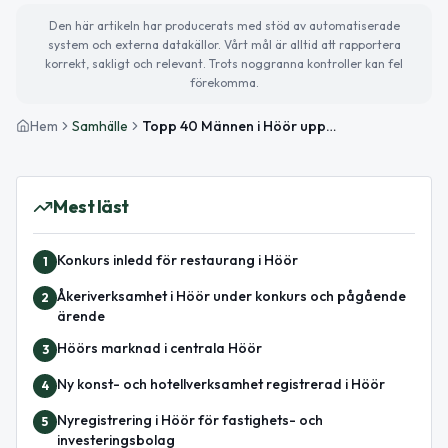
Den här artikeln har producerats med stöd av automatiserade
system och externa datakällor. Vårt mål är alltid att rapportera
korrekt, sakligt och relevant. Trots noggranna kontroller kan fel
förekomma.
Hem
Samhälle
Topp 40 Männen i Höör uppe i inkomsttoppen
Mest läst
Konkurs inledd för restaurang i Höör
1
Åkeriverksamhet i Höör under konkurs och pågående
2
ärende
Höörs marknad i centrala Höör
3
Ny konst- och hotellverksamhet registrerad i Höör
4
Nyregistrering i Höör för fastighets- och
5
investeringsbolag