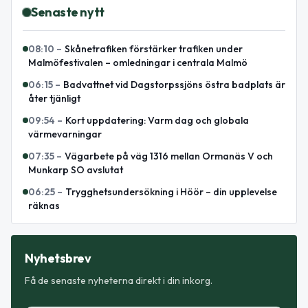
Senaste nytt
08:10
–
Skånetrafiken förstärker trafiken under
Malmöfestivalen – omledningar i centrala Malmö
06:15
–
Badvattnet vid Dagstorpssjöns östra badplats är
åter tjänligt
09:54
–
Kort uppdatering: Varm dag och globala
värmevarningar
07:35
–
Vägarbete på väg 1316 mellan Ormanäs V och
Munkarp SO avslutat
06:25
–
Trygghetsundersökning i Höör – din upplevelse
räknas
Nyhetsbrev
Få de senaste nyheterna direkt i din inkorg.