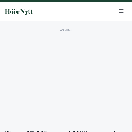
HöörNytt
ANNONS