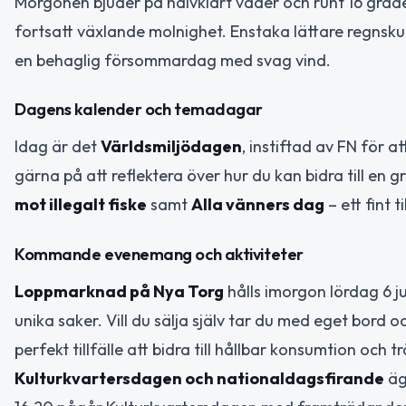
Morgonen bjuder på halvklart väder och runt 16 grade
fortsatt växlande molnighet. Enstaka lättare regns
en behaglig försommardag med svag vind.
Dagens kalender och temadagar
Idag är det
Världsmiljödagen
, instiftad av FN för 
gärna på att reflektera över hur du kan bidra till en 
mot illegalt fiske
samt
Alla vänners dag
– ett fint t
Kommande evenemang och aktiviteter
Loppmarknad på Nya Torg
hålls imorgon lördag 6 j
unika saker. Vill du sälja själv tar du med eget bord o
perfekt tillfälle att bidra till hållbar konsumtion och 
Kulturkvartersdagen och nationaldagsfirande
äg