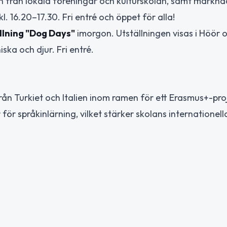
 från lokala föreningar och kulturskolan, samt markn
. 16.20–17.30. Fri entré och öppet för alla!
llning "Dog Days"
imorgon. Utställningen visas i Höör 
ka och djur. Fri entré.
rån Turkiet och Italien inom ramen för ett Erasmus+-proj
r språkinlärning, vilket stärker skolans internationella