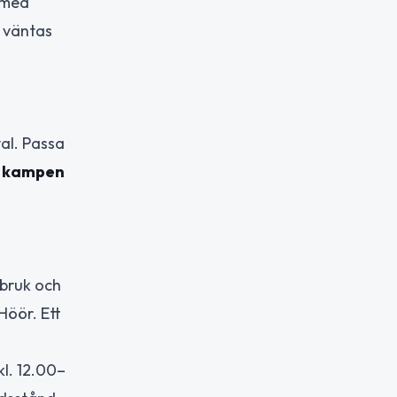
r med
 väntas
val. Passa
r kampen
rbruk och
Höör. Ett
l. 12.00–