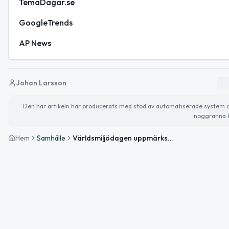
TemaDagar.se
GoogleTrends
AP News
Johan Larsson
Den här artikeln har producerats med stöd av automatiserade system och 
noggranna k
Hem
Samhälle
Världsmiljödagen uppmärksammas – tips inför helgens evenemang