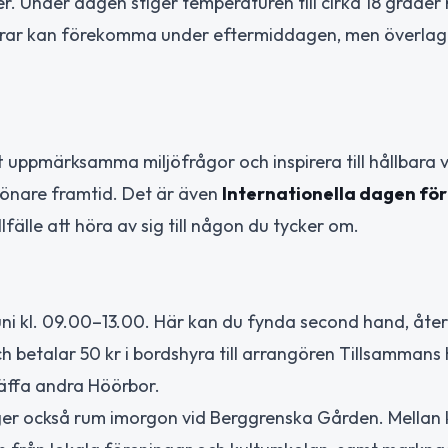
r. Under dagen stiger temperaturen till cirka 18 grade
kurar kan förekomma under eftermiddagen, men överlag
att uppmärksamma miljöfrågor och inspirera till hållbara 
grönare framtid. Det är även
Internationella dagen fö
illfälle att höra av sig till någon du tycker om.
uni kl. 09.00–13.00. Här kan du fynda second hand, åte
ch betalar 50 kr i bordshyra till arrangören Tillsammans 
träffa andra Höörbor.
er också rum imorgon vid Berggrenska Gården. Mellan k