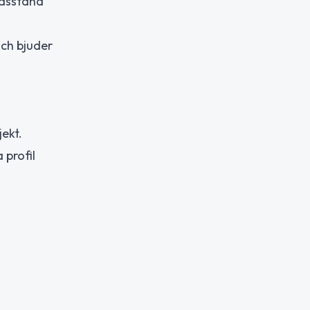
adsstånd
och bjuder
ekt.
 profil