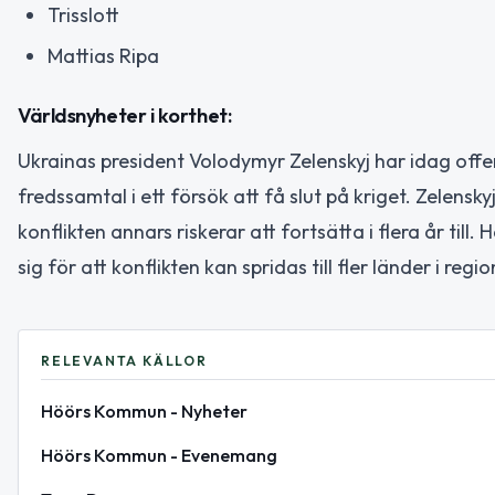
Trisslott
Mattias Ripa
Världsnyheter i korthet:
Ukrainas president Volodymyr Zelenskyj har idag offentl
fredssamtal i ett försök att få slut på kriget. Zelensky
konflikten annars riskerar att fortsätta i flera år til
sig för att konflikten kan spridas till fler länder i regi
RELEVANTA KÄLLOR
Höörs Kommun - Nyheter
Höörs Kommun - Evenemang