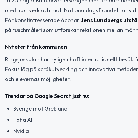
16.20 pågår Kulturkvartersdagen med framträdanden
med hantverk och mat. Nationaldagsfirandet tar vid kl
För konstintresserade öppnar
Jens Lundbergs utstä
på tuschmåleri som utforskar relationen mellan männis
Nyheter från kommunen
Ringsjöskolan har nyligen haft internationellt besök f
Fokus låg på språkutveckling och innovativa metoder fö
och elevernas möjligheter.
Trendar på Google Search just nu:
Sverige mot Grekland
Taha Ali
Nvidia