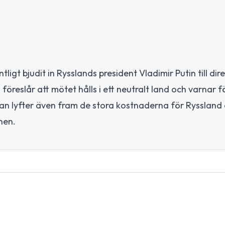
igt bjudit in Rysslands president Vladimir Putin till dir
j föreslår att mötet hålls i ett neutralt land och varnar f
l. Han lyfter även fram de stora kostnaderna för Ryssland
onen.