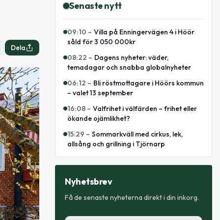
Senaste nytt
09:10
–
Villa på Enningervägen 4 i Höör
såld för 3 050 000kr
Dela
08:22
–
Dagens nyheter: väder,
temadagar och snabba globalnyheter
06:12
–
Bli röstmottagare i Höörs kommun
– valet 13 september
16:08
–
Valfrihet i välfärden – frihet eller
ökande ojämlikhet?
15:29
–
Sommarkväll med cirkus, lek,
allsång och grillning i Tjörnarp
Nyhetsbrev
Få de senaste nyheterna direkt i din inkorg.