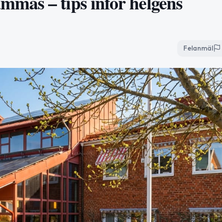
mas – tips inför helgens
Felanmäl