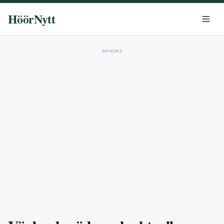
HöörNytt
ANNONS