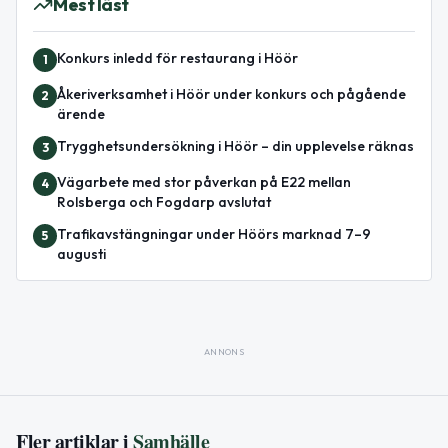
Mest läst
Konkurs inledd för restaurang i Höör
1
Åkeriverksamhet i Höör under konkurs och pågående
2
ärende
Trygghetsundersökning i Höör – din upplevelse räknas
3
Vägarbete med stor påverkan på E22 mellan
4
Rolsberga och Fogdarp avslutat
Trafikavstängningar under Höörs marknad 7–9
5
augusti
ANNONS
Fler artiklar i
Samhälle