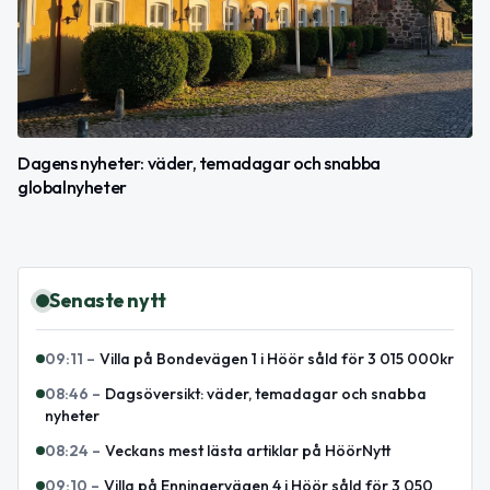
Dagens nyheter: väder, temadagar och snabba
globalnyheter
Senaste nytt
09:11
–
Villa på Bondevägen 1 i Höör såld för 3 015 000kr
08:46
–
Dagsöversikt: väder, temadagar och snabba
nyheter
08:24
–
Veckans mest lästa artiklar på HöörNytt
09:10
–
Villa på Enningervägen 4 i Höör såld för 3 050