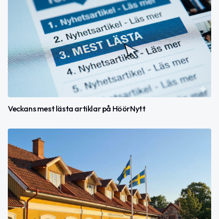
Veckans mest lästa artiklar på HöörNytt