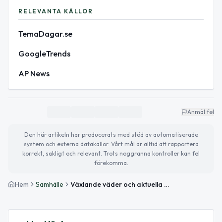
RELEVANTA KÄLLOR
TemaDagar.se
GoogleTrends
AP News
Anmäl fel
Den här artikeln har producerats med stöd av automatiserade
system och externa datakällor. Vårt mål är alltid att rapportera
korrekt, sakligt och relevant. Trots noggranna kontroller kan fel
förekomma.
Hem
Samhälle
Växlande väder och aktuella trender – det här händer idag