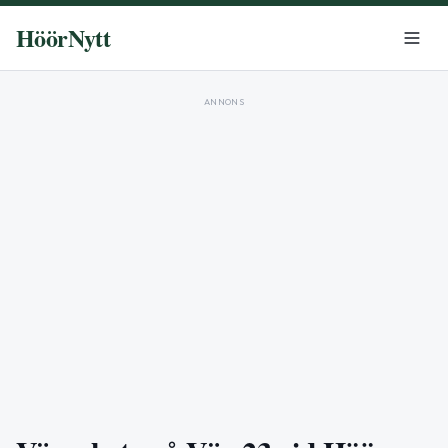
HöörNytt
ANNONS