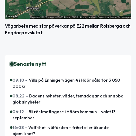
Vägarbete med stor påverkan på E22 mellan Rolsberga och
Fogdarp avslutat
Senaste nytt
09:10
–
Villa på Enningervägen 4 i Höör såld för 3 050
000kr
08:22
–
Dagens nyheter: väder, temadagar och snabba
globalnyheter
06:12
–
Bli röstmottagare i Höörs kommun – valet 13
september
16:08
–
Valfrihet i välfärden – frihet eller ökande
ojämlikhet?