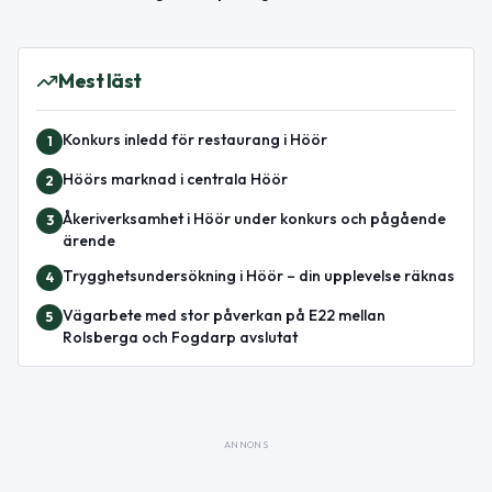
Mest läst
Konkurs inledd för restaurang i Höör
1
Höörs marknad i centrala Höör
2
Åkeriverksamhet i Höör under konkurs och pågående
3
ärende
Trygghetsundersökning i Höör – din upplevelse räknas
4
Vägarbete med stor påverkan på E22 mellan
5
Rolsberga och Fogdarp avslutat
ANNONS