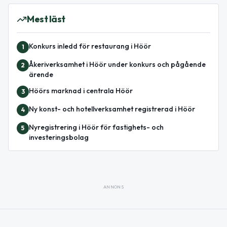
Mest läst
Konkurs inledd för restaurang i Höör
1
Åkeriverksamhet i Höör under konkurs och pågående
2
ärende
Höörs marknad i centrala Höör
3
Ny konst- och hotellverksamhet registrerad i Höör
4
Nyregistrering i Höör för fastighets- och
5
investeringsbolag
ANNONS