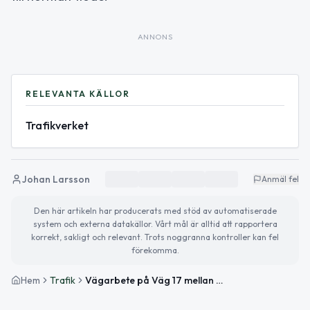
ANNONS
RELEVANTA KÄLLOR
Trafikverket
Johan Larsson
Anmäl fel
Den här artikeln har producerats med stöd av automatiserade
system och externa datakällor. Vårt mål är alltid att rapportera
korrekt, sakligt och relevant. Trots noggranna kontroller kan fel
förekomma.
Hem
Trafik
Vägarbete på Väg 17 mellan Snogeröd och Fogdarp avslutat