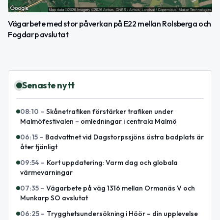
Vägarbete med stor påverkan på E22 mellan Rolsberga och
Fogdarp avslutat
Senaste nytt
08:10
–
Skånetrafiken förstärker trafiken under
Malmöfestivalen – omledningar i centrala Malmö
06:15
–
Badvattnet vid Dagstorpssjöns östra badplats är
åter tjänligt
09:54
–
Kort uppdatering: Varm dag och globala
värmevarningar
07:35
–
Vägarbete på väg 1316 mellan Ormanäs V och
Munkarp SO avslutat
06:25
–
Trygghetsundersökning i Höör – din upplevelse