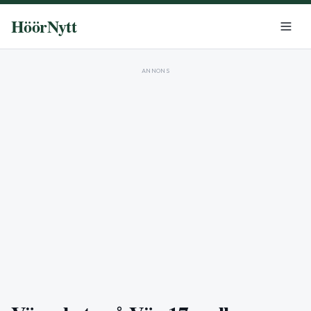
HöörNytt
ANNONS