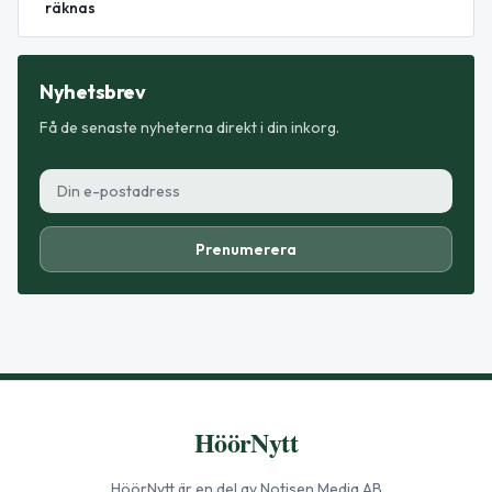
räknas
Nyhetsbrev
Få de senaste nyheterna direkt i din inkorg.
Prenumerera
HöörNytt
HöörNytt
är en del av Notisen Media AB