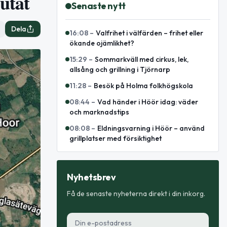
utat
Senaste nytt
Dela
16:08
–
Valfrihet i välfärden – frihet eller
ökande ojämlikhet?
15:29
–
Sommarkväll med cirkus, lek,
allsång och grillning i Tjörnarp
11:28
–
Besök på Holma folkhögskola
08:44
–
Vad händer i Höör idag: väder
och marknadstips
08:08
–
Eldningsvarning i Höör – använd
grillplatser med försiktighet
Nyhetsbrev
Få de senaste nyheterna direkt i din inkorg.