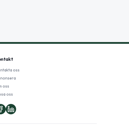
ontakt
ntakta oss
nonsera
 oss
psa oss