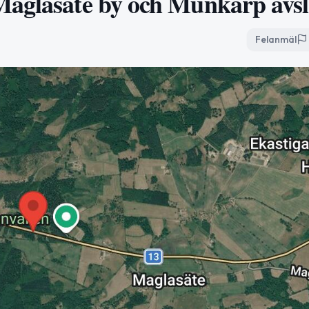
Maglasäte by och Munkarp avsl
Felanmäl