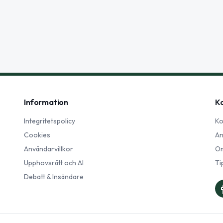
Information
K
Integritetspolicy
Ko
Cookies
An
Användarvillkor
Om
Upphovsrätt och AI
Ti
Debatt & Insändare