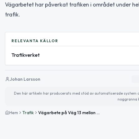
Vägarbetet har påverkat trafiken i området under hel
trafik.
RELEVANTA KÄLLOR
Trafikverket
Johan Larsson
Den här artikeln har producerats med stöd av automatiserade system och 
noggranna k
Hem
Trafik
Vägarbete på Väg 13 mellan Maglasäte by och Munkarp avslutat