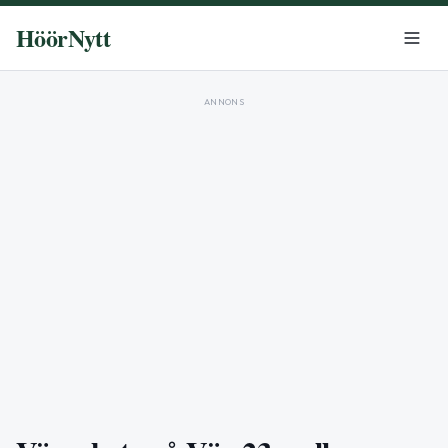
HöörNytt
ANNONS