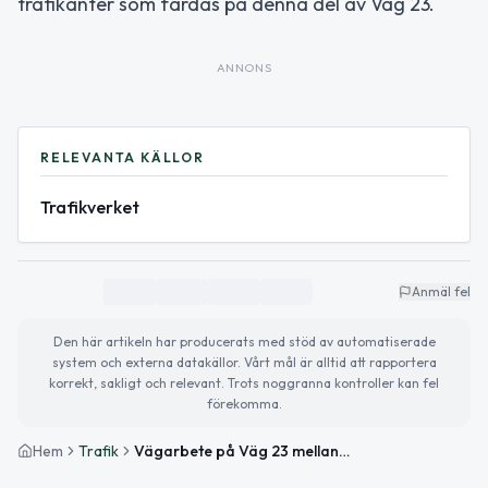
trafikanter som färdas på denna del av Väg 23.
ANNONS
RELEVANTA KÄLLOR
Trafikverket
Anmäl fel
Den här artikeln har producerats med stöd av automatiserade
system och externa datakällor. Vårt mål är alltid att rapportera
korrekt, sakligt och relevant. Trots noggranna kontroller kan fel
förekomma.
Hem
Trafik
Vägarbete på Väg 23 mellan Cirkulationsplats Höör Södra och Höör N