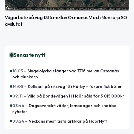
Vägarbete på väg 1316 mellan Ormanäs V och Munkarp SO
avslutat
Senaste nytt
18:03
–
Singelolycka stänger väg 1316 mellan Ormanäs
och Munkarp
14:08
–
Kollision på riksväg 13 i Hörby – förare fick böter
09:11
–
Villa på Bondevägen 1 i Höör såld för 3 015 000kr
08:46
–
Dagsöversikt: väder, temadagar och snabba
nyheter
08:24
–
Veckans mest lästa artiklar på HöörNytt