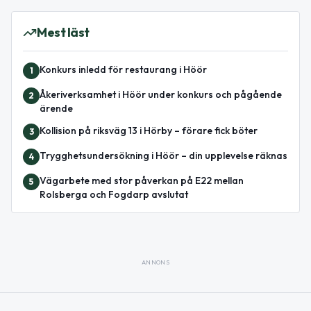
Mest läst
Konkurs inledd för restaurang i Höör
1
Åkeriverksamhet i Höör under konkurs och pågående
2
ärende
Kollision på riksväg 13 i Hörby – förare fick böter
3
Trygghetsundersökning i Höör – din upplevelse räknas
4
Vägarbete med stor påverkan på E22 mellan
5
Rolsberga och Fogdarp avslutat
ANNONS