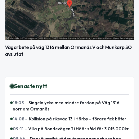
Vägarbete på väg 1316 mellan Ormanäs V och Munkarp SO
avslutat
Senaste nytt
18:03
–
Singelolycka med mindre fordon på Väg 1316
norr om Ormanäs
14:08
–
Kollision på riksväg 13 i Hörby – förare fick böter
09:11
–
Villa på Bondevägen 1 i Höör såld för 3 015 000kr
08:46
–
Dagsöversikt: väder, temadagar och snabba