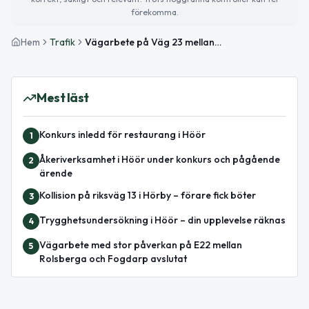
förekomma.
Hem
Trafik
Vägarbete på Väg 23 mellan Rolsberga och Snogeröd pågår till 6 maj 13:00
Mest läst
Konkurs inledd för restaurang i Höör
1
Åkeriverksamhet i Höör under konkurs och pågående
2
ärende
Kollision på riksväg 13 i Hörby – förare fick böter
3
Trygghetsundersökning i Höör – din upplevelse räknas
4
Vägarbete med stor påverkan på E22 mellan
5
Rolsberga och Fogdarp avslutat