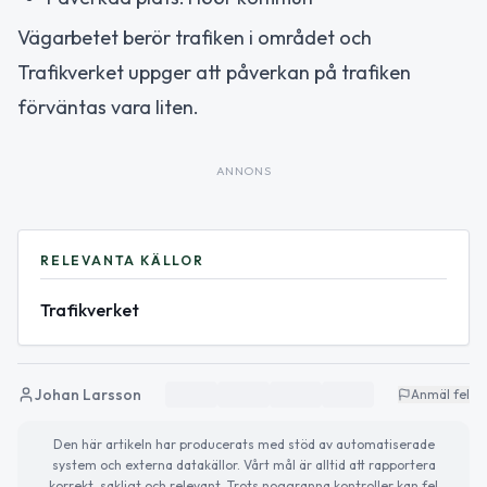
Vägarbetet berör trafiken i området och
Trafikverket uppger att påverkan på trafiken
förväntas vara liten.
ANNONS
RELEVANTA KÄLLOR
Trafikverket
Johan Larsson
Anmäl fel
Den här artikeln har producerats med stöd av automatiserade
system och externa datakällor. Vårt mål är alltid att rapportera
korrekt, sakligt och relevant. Trots noggranna kontroller kan fel