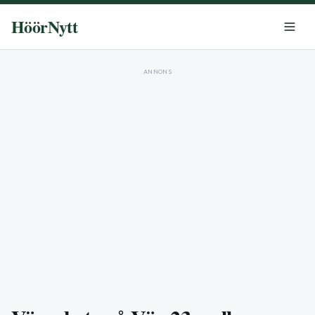
HöörNytt
ANNONS